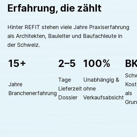
Erfahrung, die zählt
Hinter REFIT stehen viele Jahre Praxiserfahrung
als Architekten, Bauleiter und Baufachleute in
der Schweiz.
15+
2–5
100%
B
Schw
Tage
Unabhängig &
Jahre
Kos
Lieferzeit
ohne
Branchenerfahrung
als
Dossier
Verkaufsabsicht
Grun